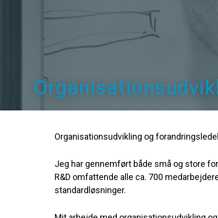
Organisationsudvik
Organisationsudvikling og forandringsledels
Jeg har gennemført både små og store fora
R&D omfattende alle ca. 700 medarbejdere.
standardløsninger.
Mit arbejde med organisationsudvikling og f