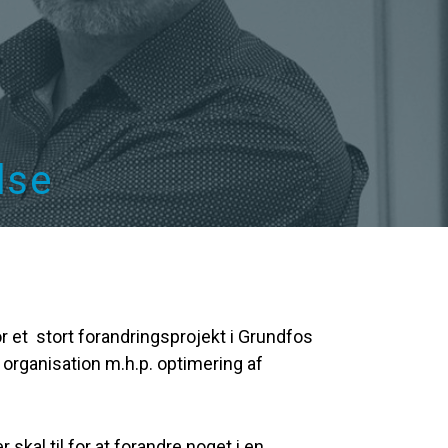
lse
r et
stort forandringsprojekt i Grundfos
organisation m.h.p. optimering af
skal til for at forandre noget i en