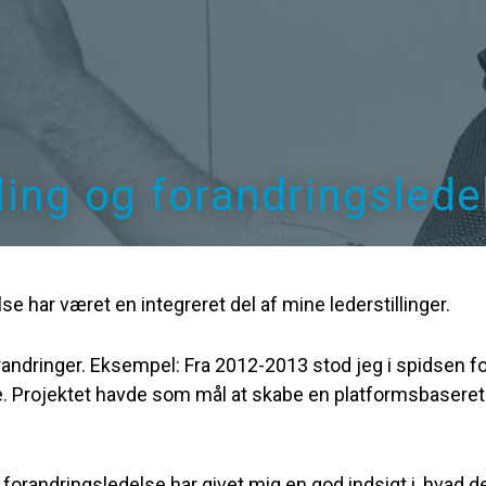
ling og forandringslede
e har været en integreret del af mine lederstillinger.
ndringer. Eksempel: Fra 2012-2013 stod jeg i spidsen fo
 Projektet havde som mål at skabe en platformsbaseret 
orandringsledelse har givet mig en god indsigt i, hvad der 